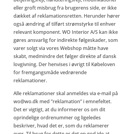
eller groft misbrug fra brugerens side, er ikke
dækket af reklamationsretten. Herunder hører
også ændring af tilført strømstyrke til enhver
relevant komponent. WO Interior A/S kan ikke
gøres ansvarlig for indirekte følgeskader, som
varer solgt via vores Webshop måtte have
skabt, medmindre det følger direkte af dansk
lovgivning. Der henvises i øvrigt til Købeloven
for fremgangsmåde vedrørende
reklamationer.
Alle reklamationer skal anmeldes via e-mail på
wo@wo.dk med ”reklamation” i emnefeltet.
Det er vigtigt, at du informerer os om dit
oprindelige ordrenummer og ligeledes
beskriver, hvad det er, som du reklamerer
over. Til brug for dette er det en god ide at