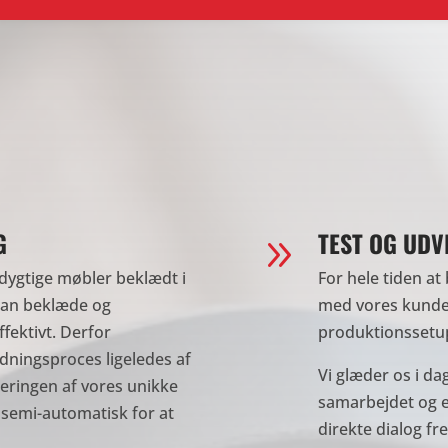
G
TEST OG UDV
9
dygtige møbler beklædt i
For hele tiden at
 kan beklæde og
med vores kunder
fektivt. Derfor
produktionssetup
dningsproces ligeledes af
Vi glæder os i da
eringen af vores unikke
samarbejdet og e
 semi-automatisk for at
direkte dialog fr